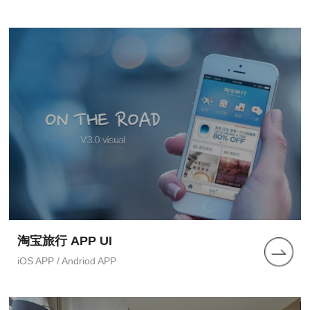
淘宝旅行 APP UI
iOS APP / Andriod APP